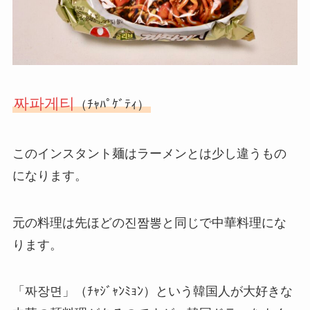
짜파게티
（ﾁｬﾊﾟｹﾞﾃｨ）
このインスタント麺はラーメンとは少し違うもの
になります。
元の料理は先ほどの진짬뽕と同じで中華料理にな
ります。
「짜장면」（ﾁｬｼﾞｬﾝﾐｮﾝ）という韓国人が大好きな