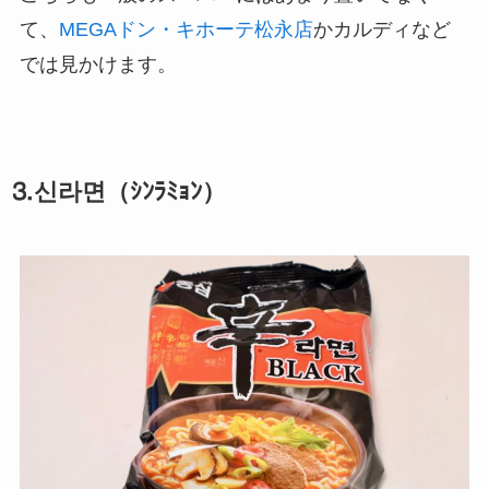
て、
MEGAドン・キホーテ松永店
かカルディなど
では見かけます。
⒊신라면（ｼﾝﾗﾐｮﾝ）