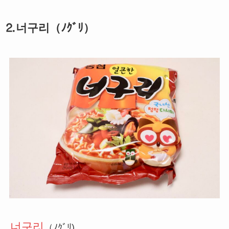
⒉너구리（ﾉｸﾞﾘ）
너구리
（ﾉｸﾞﾘ)