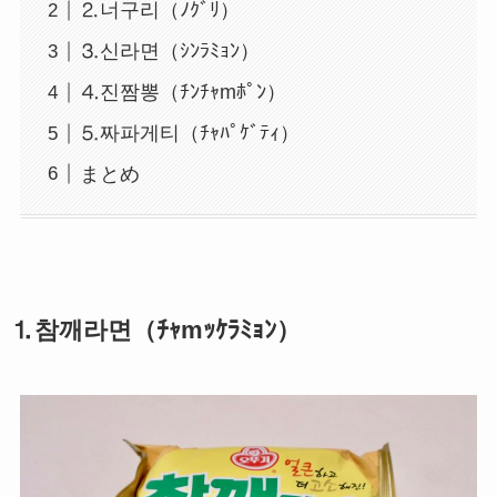
⒉너구리（ﾉｸﾞﾘ）
⒊신라면（ｼﾝﾗﾐｮﾝ）
⒋진짬뽕（ﾁﾝﾁｬmﾎﾟﾝ）
⒌짜파게티（ﾁｬﾊﾟｹﾞﾃｨ）
まとめ
⒈참깨라면（ﾁｬmｯｹﾗﾐｮﾝ）