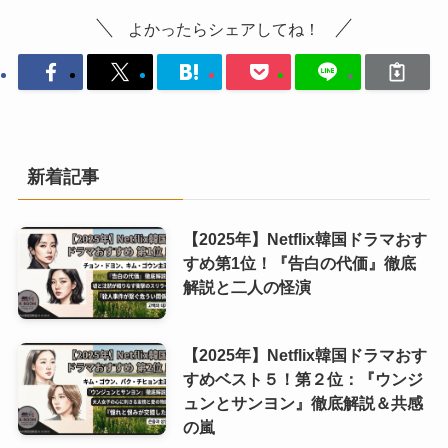
よかったらシェアしてね！
新着記事
【2025年】Netflix韓国ドラマおす
すめ第1位！『告白の代価』徹底
解説と二人の怪演
【2025年】Netflix韓国ドラマおす
すめベスト５！第２位：『ウンジ
ュンとサンヨン』徹底解説＆共感
の嵐