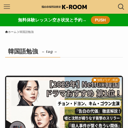
無料体験レッスン空き状況と予約→
PUSH
ホーム
韓国語勉強
韓国語勉強
– tag –
韓国ドラマ・映画