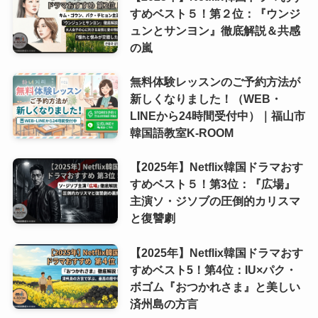
すめベスト５！第２位：『ウンジ
ュンとサンヨン』徹底解説＆共感
の嵐
無料体験レッスンのご予約方法が
新しくなりました！（WEB・
LINEから24時間受付中）｜福山市
韓国語教室K-ROOM
【2025年】Netflix韓国ドラマおす
すめベスト５！第3位：『広場』
主演ソ・ジソブの圧倒的カリスマ
と復讐劇
【2025年】Netflix韓国ドラマおす
すめベスト5！第4位：IU×パク・
ボゴム『おつかれさま』と美しい
済州島の方言