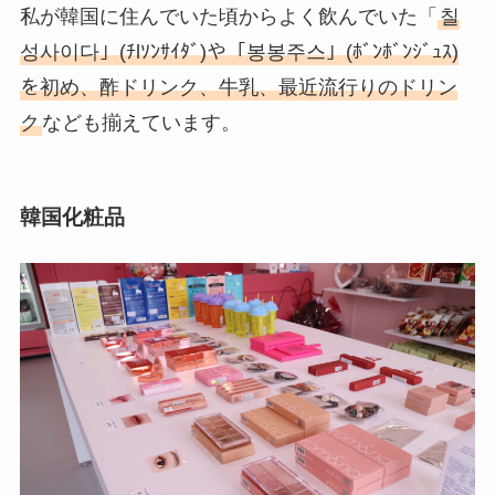
私が韓国に住んでいた頃からよく飲んでいた「
칠
성사이다」(ﾁlｿﾝｻｲﾀﾞ)や「봉봉주스」(ﾎﾞﾝﾎﾞﾝｼﾞｭｽ)
を初め、酢ドリンク、牛乳、最近流行りのドリン
ク
なども揃えています。
韓国化粧品