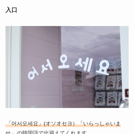
入口
「어서오세요」(オソオセヨ）「いらっしゃいま
せ」
の韓国語で出迎えてくれます。