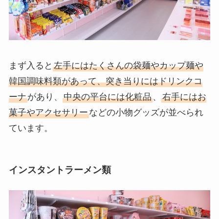
まず入ると
左手にはたくさんの袋麺やカップ麺や
韓国調味料類があって、突き当りにはドリンクコ
ーナ
があり、
中央の平台には化粧品
、
右手にはお
菓子やアクセサリー
などの小物グッズが並べられ
ています。
インスタントラーメン類