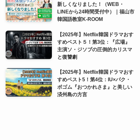
新しくなりました！（WEB・
LINEから24時間受付中）｜福山市
韓国語教室K-ROOM
【2025年】Netflix韓国ドラマおす
すめベスト５！第3位：『広場』
主演ソ・ジソブの圧倒的カリスマ
と復讐劇
【2025年】Netflix韓国ドラマおす
すめベスト5！第4位：IU×パク・
ボゴム『おつかれさま』と美しい
済州島の方言