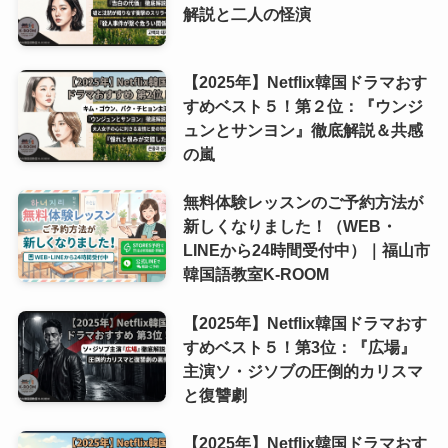
解説と二人の怪演
【2025年】Netflix韓国ドラマおす
すめベスト５！第２位：『ウンジ
ュンとサンヨン』徹底解説＆共感
の嵐
無料体験レッスンのご予約方法が
新しくなりました！（WEB・
LINEから24時間受付中）｜福山市
韓国語教室K-ROOM
【2025年】Netflix韓国ドラマおす
すめベスト５！第3位：『広場』
主演ソ・ジソブの圧倒的カリスマ
と復讐劇
【2025年】Netflix韓国ドラマおす