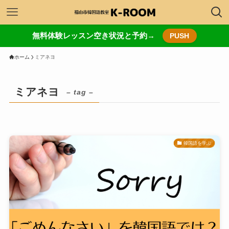
無料体験レッスン空き状況と予約→
PUSH
ホーム
ミアネヨ
ミアネヨ
– tag –
韓国語を学ぶ